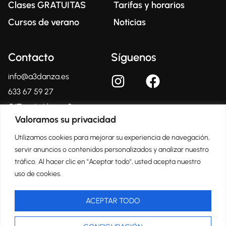
Clases GRATUITAS
Tarifas y horarios
Cursos de verano
Noticias
Contacto
Síguenos
info@a3danza.es
633 67 59 27
C/Tomás Llacer, 2
03804 – Alcoy
Valoramos su privacidad
(Alicante)
Utilizamos cookies para mejorar su experiencia de navegación,
servir anuncios o contenidos personalizados y analizar nuestro
tráfico. Al hacer clic en "Aceptar todo", usted acepta nuestro
Centro Oficial Certificado
uso de cookies.
ACEPTAR TODO