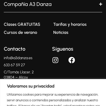
Compañía A3 Danza
Clases GRATUITAS
Tarifas y horarios
Cursos de verano
Noticias
Contacto
Síguenos
info@a3danza.es
633 67 59 27
C/Tomás Llacer, 2
03804 – Alcoy
(Alicante)
Valoramos su privacidad
Utilizamos cookies para mejorar su experiencia de navegación,
servir anuncios o contenidos personalizados y analizar nuestro
Centro Oficial Certificado
tráfico. Al hacer clic en "Aceptar todo", usted acepta nuestro uso