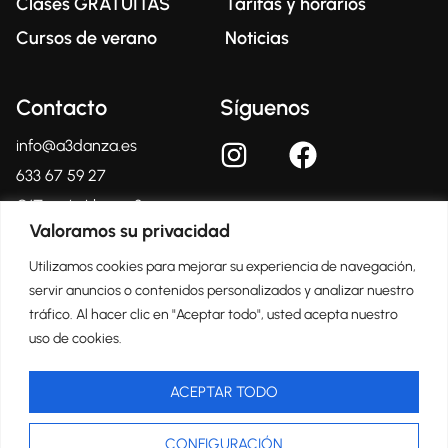
Clases GRATUITAS
Tarifas y horarios
Cursos de verano
Noticias
Contacto
Síguenos
info@a3danza.es
633 67 59 27
C/Tomás Llacer, 2
03804 – Alcoy
Valoramos su privacidad
(Alicante)
Utilizamos cookies para mejorar su experiencia de navegación,
servir anuncios o contenidos personalizados y analizar nuestro
tráfico. Al hacer clic en "Aceptar todo", usted acepta nuestro
Centro Oficial Certificado
uso de cookies.
ACEPTAR TODO
CONFIGURACIÓN
Copyright © 2024, a3danza.es
Aviso Legal