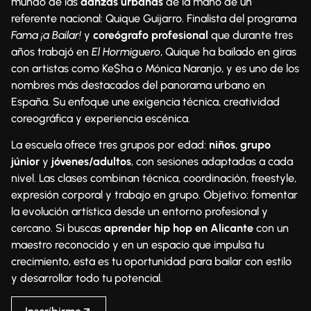
mundo de las
danzas urbanas
de la mano de un
referente nacional: Quique Guijarro. Finalista del programa
Fama ¡a Bailar!
y
coreógrafo profesional
que durante tres
años trabajó en
El Hormiguero
, Quique ha bailado en giras
con artistas como Ke$ha o Mónica Naranjo, y es uno de los
nombres más destacados del panorama urbano en
España. Su enfoque une exigencia técnica, creatividad
coreográfica y experiencia escénica.
La escuela ofrece tres grupos por edad:
niños
,
grupo
júnior
y
jóvenes/adultos
, con sesiones adaptadas a cada
nivel. Las clases combinan técnica, coordinación, freestyle,
expresión corporal y trabajo en grupo. Objetivo: fomentar
la evolución artística desde un entorno profesional y
cercano. Si buscas
aprender hip hop en Alicante
con un
maestro reconocido y en un espacio que impulsa tu
crecimiento, esta es tu oportunidad para bailar con estilo
y desarrollar todo tu potencial.