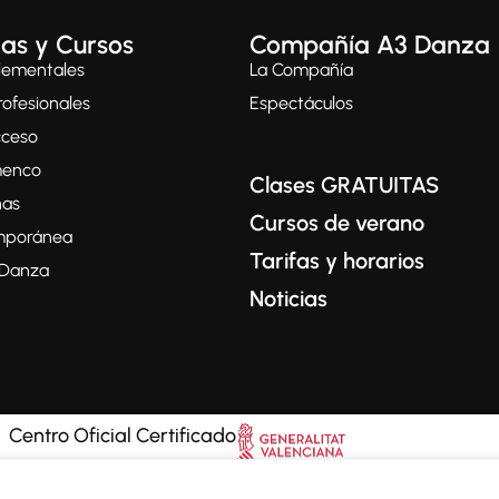
as y Cursos
Compañía A3 Danza
lementales
La Compañía
ofesionales
Espectáculos
cceso
menco
Clases GRATUITAS
nas
Cursos de verano
mporánea
Tarifas y horarios
a Danza
Noticias
Centro Oficial Certificado