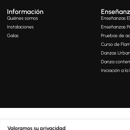
Información
Enseñanz
Quiénes somos
Enseñanzas E
Instalaciones
Enseñanzas Pr
Galas
Pruebas de a
Curso de Fla
Danzas Urba
Danza conte
Iniciación a l
Valoramos su privacidad