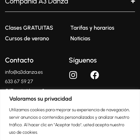
Compañía A3 Danza
Clases GRATUITAS
Tarifas y horarios
Cursos de verano
Noticias
Contacto
Síguenos
info@a3danza.es
633 67 59 27
C/Tomás Llacer, 2
03804 – Alcoy
Valoramos su privacidad
(Alicante)
Utilizamos cookies para mejorar su experiencia de navegación,
servir anuncios o contenidos personalizados y analizar nuestro
tráfico. Al hacer clic en "Aceptar todo", usted acepta nuestro
Centro Oficial Certificado
uso de cookies.