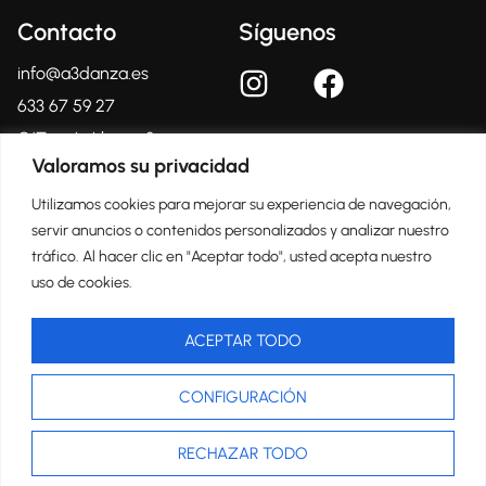
Contacto
Síguenos
info@a3danza.es
633 67 59 27
C/Tomás Llacer, 2
03804 – Alcoy
Valoramos su privacidad
(Alicante)
Utilizamos cookies para mejorar su experiencia de navegación,
servir anuncios o contenidos personalizados y analizar nuestro
tráfico. Al hacer clic en "Aceptar todo", usted acepta nuestro
Centro Oficial Certificado
uso de cookies.
ACEPTAR TODO
CONFIGURACIÓN
Copyright © 2024, a3danza.es
Aviso Legal
Política de Privacidad
Política de Cookies
Diseño y desarrollo:
acceseo
RECHAZAR TODO